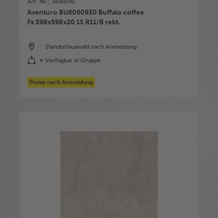
Art.-Nr.: 3648295
Aventuro BU6060930 Buffalo coffee
Fz 598x598x20 1S R11/B rekt.
Standortauswahl nach Anmeldung
Verfügbar in Gruppe
Preise nach Anmeldung