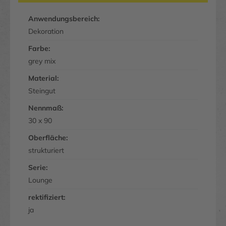
Anwendungsbereich:
Dekoration
Farbe:
grey mix
Material:
Steingut
Nennmaß:
30 x 90
Oberfläche:
strukturiert
Serie:
Lounge
rektifiziert:
ja