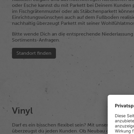
oder Esche kannst du mit Parkett bei Deinem Kunden 
im Fischgrätenmuster oder als Stäbchenparkett können
Einrichtungswünschen auch auf dem Fußboden realisie
nachhaltig überzeugt Parkett mit seiner Wohlfühlatmo
Bitte wende Dich an die entsprechende Niederlassung 
Sortiments-Anfragen.
Standort finden
Vinyl
Darf es ein bisschen flexibel sein? Mit unserem breite
überzeugst du jeden Kunden. Ob Neubau oder Renovie