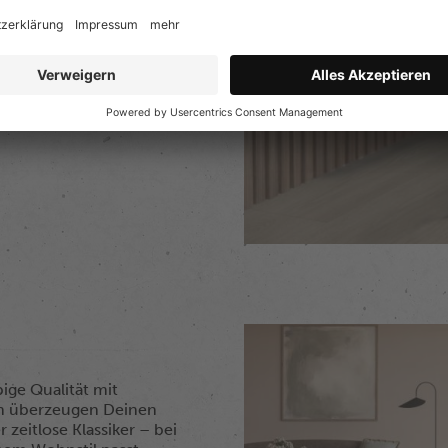
rarbeiten. Authentische
 Einsatzorten in Haus und
in Deiner Nähe für
ge Qualität mit
ren überzeugen Deinen
eitlose Klassiker – bei