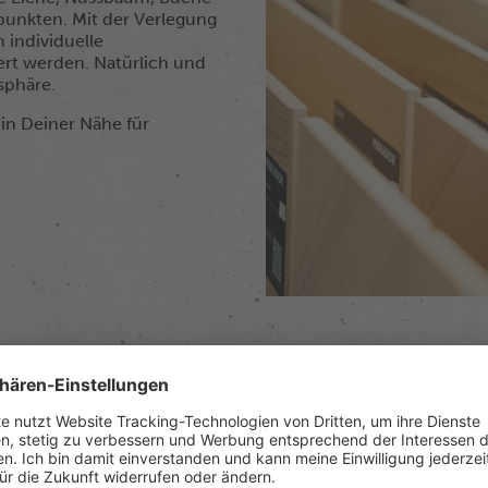
punkten. Mit der Verlegung
 individuelle
rt werden. Natürlich und
sphäre.
in Deiner Nähe für
n Sortiment an Vinylbelägen
rung, unsere Beläge