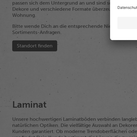
passen sich dem Untergrund an und sind schnell zu ve
Dekore und verschiedene Formate überzeugen an allen
Wohnung.
Bitte wende Dich an die entsprechende Niederlassung 
Sortiments-Anfragen.
Standort finden
Laminat
Unsere hochwertigen Laminatböden verbinden langlebi
natürlichen Optiken. Die vielfältige Auswahl an Deko
Kunden garantiert. Ob moderne Trendoberflächen oder z