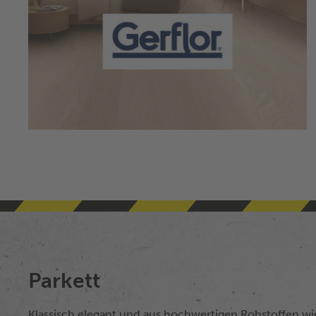
Parkett
Klassisch elegant und aus hochwertigen Rohstoffen w