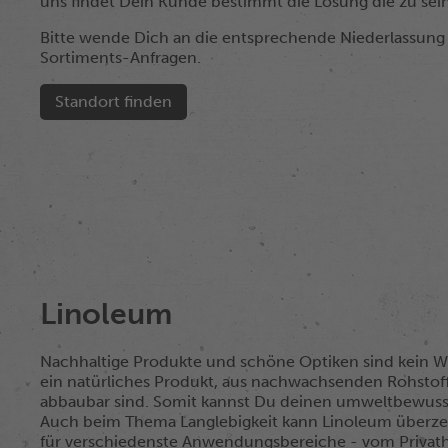
uns findet Dein Kunde bestimmt die Lösung die zu sei
Bitte wende Dich an die entsprechende Niederlassung 
Sortiments-Anfragen.
Standort finden
Linoleum
Nachhaltige Produkte und schöne Optiken sind kein W
ein natürliches Produkt, aus nachwachsenden Rohstoff
abbaubar sind. Somit kannst Du deinen umweltbewus
Auch beim Thema Langlebigkeit kann Linoleum überze
für verschiedenste Anwendungsbereiche - vom Privatha