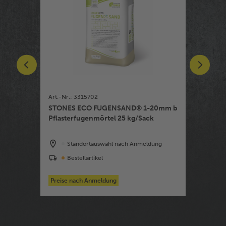
Art.-Nr.: 3315702
Art.-Nr.:
Estrich...
STONES ECO FUGENSAND® 1-20mm beige
STONES
Pflasterfugenmörtel 25 kg/Sack
Pflaste
dung
Standortauswahl nach Anmeldung
St
Bestellartikel
Bes
Preise nach Anmeldung
Preise n