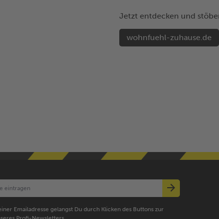
Jetzt entdecken und stöbe
wohnfuehl-zuhause.de
iner Emailadresse gelangst Du durch Klicken des Buttons zur
seres Profi-Newsletters.