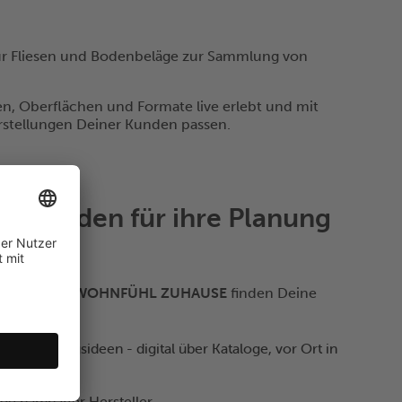
für Fliesen und Bodenbeläge zur Sammlung von
en, Oberflächen und Formate live erlebt und mit
rstellungen Deiner Kunden passen.
ne Kunden für ihre Planung
n von
MEIN WOHNFÜHL ZUHAUSE
finden Deine
 Gestaltungsideen - digital über Kataloge, vor Ort in
ge namhafter Hersteller