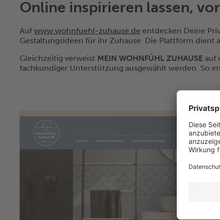
Online inspirieren lassen, vo
Auf
www.wohnfuehl-zuhause.de
entdecken Deine Priv
Gestaltungsideen für ihr Zuhause. Die Plattform dient a
Gleichzeitig verweist
MEIN WOHNFÜHL ZUHAUSE
auf 
fachkundiger Unterstützung ausgewählt werden. So en