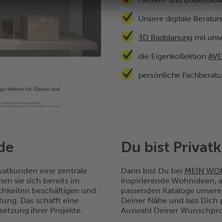
Unsere digitale Beratu
3D Badplanung
mit uns
die Eigenkollektion
AV
persönliche Fachberat
de
Du bist Privat
vatkunden eine zentrale
Dann bist Du bei
MEIN WO
en sie sich bereits im
inspirierende Wohnideen, a
ichkeiten beschäftigen und
passenden Kataloge unserer
ung. Das schafft eine
Deiner Nähe und lass Dich p
etzung ihrer Projekte.
Auswahl Deiner Wunschpro