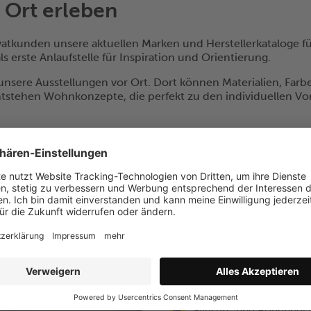
r Ort erleben
atkunden unsere aktuellen Marken und Herstellerkataloge 
ls erste Anlaufstelle für Inspiration und Orientierung.
unsere Ausstellungen vor Ort. Dort können Materialien, Farb
tstehen Wohnkonzepte, die perfekt zu den individuellen Vo
Alles, was Dei
benötigen
In den Ausstellungs-Welte
Privatkunden:
inspirierende Wohn- und
ansprechenden Kojen
Fliesen- und Bodenbelä