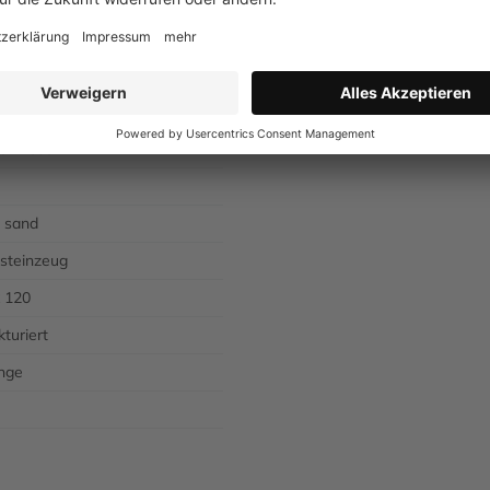
enfliese
B
t sand
nsteinzeug
x 120
kturiert
nge