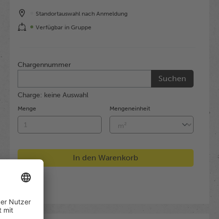
Standortauswahl nach Anmeldung
Verfügbar in Gruppe
Chargennummer
Suchen
Charge: keine Auswahl
Menge
Mengeneinheit
In den Warenkorb