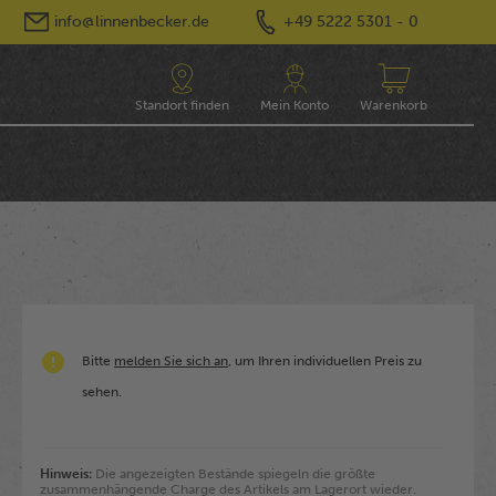
info@linnenbecker.de
+49 5222 5301 - 0
Standort finden
Mein Konto
Warenkorb
Bitte
melden Sie sich an
, um Ihren individuellen Preis zu
sehen.
Hinweis:
Die angezeigten Bestände spiegeln die größte
zusammenhängende Charge des Artikels am Lagerort wieder.