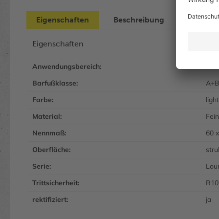
Eigenschaften
Beschreibung
Eigenschaften
Anwendungsbereich:
Bod
Barfußklasse:
A+
Farbe:
ligh
Material:
Fei
Nennmaß:
60 
Oberfläche:
stru
Serie:
Lou
Trittsicherheit:
R10
rektifiziert:
ja