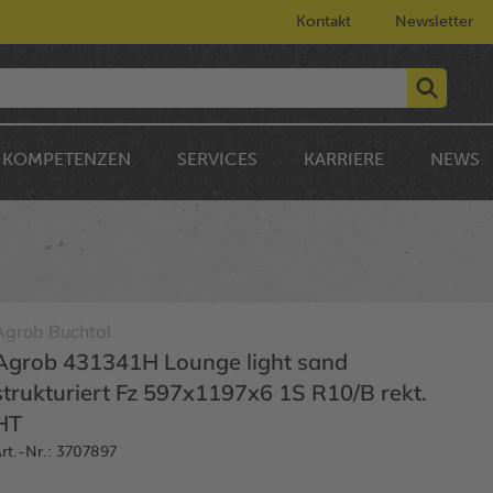
Kontakt
Newsletter
KOMPETENZEN
SERVICES
KARRIERE
NEWS
Agrob Buchtal
Agrob 431341H Lounge light sand
strukturiert Fz 597x1197x6 1S R10/B rekt.
HT
rt.-Nr.: 3707897