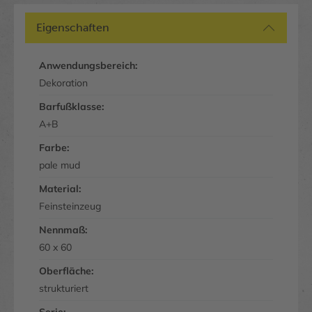
Eigenschaften
Anwendungsbereich:
Dekoration
Barfußklasse:
A+B
Farbe:
pale mud
Material:
Feinsteinzeug
Nennmaß:
60 x 60
Oberfläche:
strukturiert