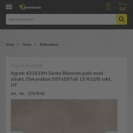
Shop
Fliese
Dekoration
Agrob Buchtal
Agrob 431619H Sento Blossom pale mud
strukt. Dekoration 597x597x6 1S R10/B rekt.
HT
Art.-Nr.: 3707848
Bildergalerie überspringen