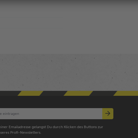
iner Emailadresse gelangst Du durch Klicken des Buttons zur
seres Profi-Newsletters.