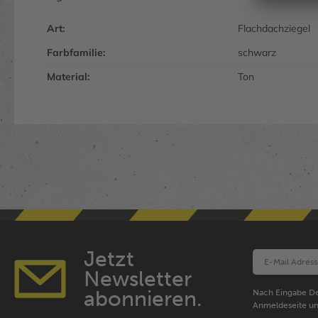
Art:
Flachdachziegel
Farbfamilie:
schwarz
Material:
Ton
Jetzt
Newsletter
abonnieren.
Nach Eingabe De
Anmeldeseite un