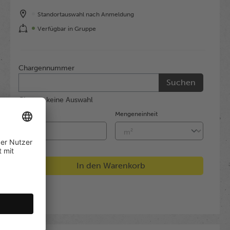
Standortauswahl nach Anmeldung
Verfügbar in Gruppe
Chargennummer
Suchen
Charge: keine Auswahl
Menge
Mengeneinheit
In den Warenkorb