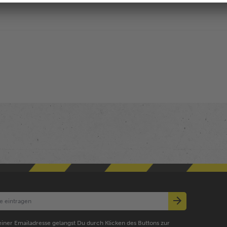
iner Emailadresse gelangst Du durch Klicken des Buttons zur