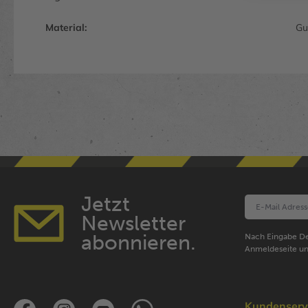
Material:
Gu
Jetzt
Newsletter
abonnieren.
Nach Eingabe De
Anmeldeseite un
Kundenserv