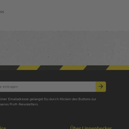
ss
iner Emailadresse gelangst Du durch Klicken des Buttons zur
seres Profi-Newsletters.
ice
Über Linnenbecker