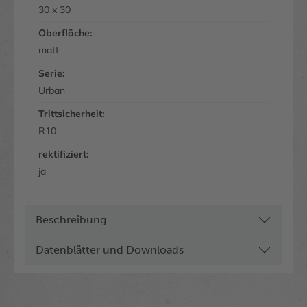
30 x 30
Oberfläche:
matt
Serie:
Urban
Trittsicherheit:
R10
rektifiziert:
ja
Beschreibung
Datenblätter und Downloads