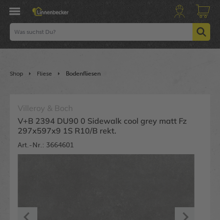
Shop
Fliese
Bodenfliesen
Villeroy & Boch
V+B 2394 DU90 0 Sidewalk cool grey matt Fz
297x597x9 1S R10/B rekt.
Art.-Nr.: 3664601
Bildergalerie überspringen