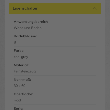
Eigenschaften
Anwendungsbereich:
Wand und Boden
Barfußklasse:
B
Farbe:
cool grey
Material:
Feinsteinzeug
Nennmaß:
30 x 60
Oberfläche:
matt
Serie: