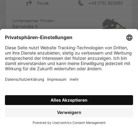
Route
+49 5751 922690
Linnenbecker Minden
Bahnstraße 6
32423 Minden
Jetzt geschlossen
- 
Öffnet um
07:00
Zum Standort
Route
+49 571 934240
Linnenbecker Bad Oeynhausen
Robert-Bosch-Straße 7
32547 Bad Oeynhausen
Jetzt geschlossen
- 
Öffnet um
07:00