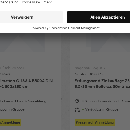
r Stahlkontor
hagebau Logistik
263690
Art.-Nr.: 3088345
tten Q 188 A B500A DIN
Erdungsband Zinkauflage Z
-1 600x230 cm
3,5x30mm 
dortauswahl nach Anmeldung
Standortauswahl nach Anm
ügbar in Gruppe
Verfügbar in Gruppe
ch Anmeldung
Preise nach Anmeldung