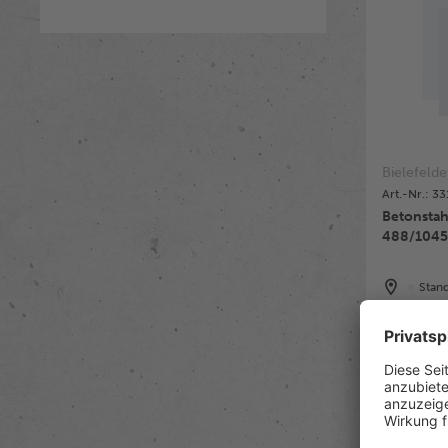
Bielefelde
Art.-Nr.: 3
Betonsta
Stan
Verf
Preise na