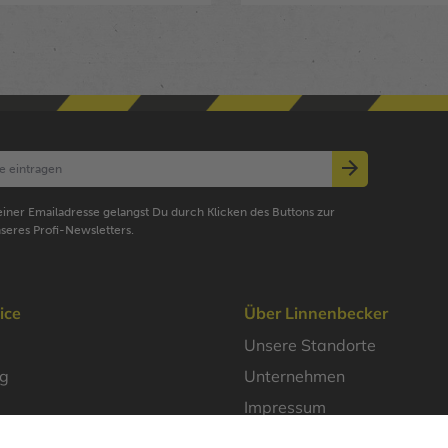
iner Emailadresse gelangst Du durch Klicken des Buttons zur
seres Profi-Newsletters.
ice
Über Linnenbecker
Unsere Standorte
ng
Unternehmen
Impressum
Datenschutz