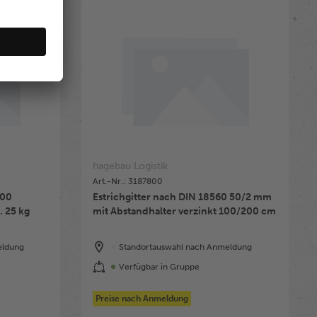
hagebau Logistik
Art.-Nr.: 3187800
500
Estrichgitter nach DIN 18560 50/2 mm
Rolle ca. 30mtr ca. 25 kg
mit Abstandhalter verzinkt 100/200 cm
eldung
Standortauswahl nach Anmeldung
Verfügbar in Gruppe
Preise nach Anmeldung