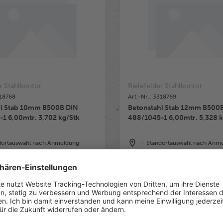
r Stahlkontor
Bielefelder Stahlkontor
318768
Art.-Nr.: 3318769
hl Stab 10mm B500B DIN
Betonstahl Stab 12mm B500B
488/1045-1 6,00mtr. 3,702 kg/Stk
488/1045-1 6,00mtr
dortauswahl nach Anmeldung
Standortauswahl nach Anm
ügbar in Gruppe
Verfügbar in Gruppe
ch Anmeldung
Preise nach Anmeldung