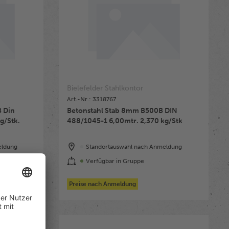
Bielefelder Stahlkontor
Art.-Nr.: 3318767
 Din
Betonstahl Stab 8mm B500B DIN
. 5,328 kg/Stk.
488/1045-1 6,00mtr. 2,370 kg/Stk
eldung
Standortauswahl nach Anmeldung
Verfügbar in Gruppe
Preise nach Anmeldung