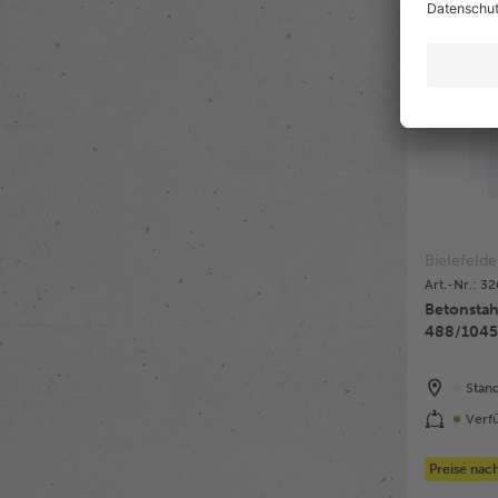
Bielefelde
Art.-Nr.: 3
Betonstahlma
488/1045
Stan
Verf
Preise na