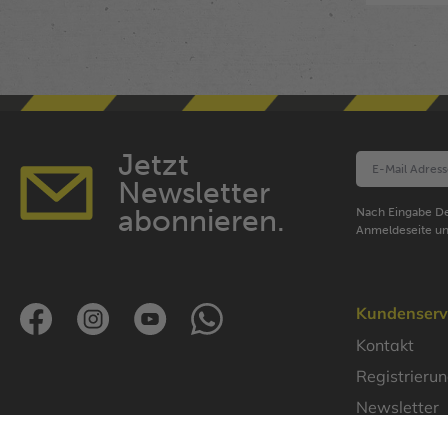
Jetzt
Newsletter
abonnieren.
Nach Eingabe De
Anmeldeseite un
Kundenserv
Kontakt
Registrieru
Newsletter
Lösungen